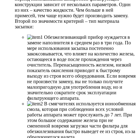
конструкции зависит от нескольких параметров. Один
из них – качество жидкости. Чем больше в ней
примесей, тем чаще нужно будет производить замену.
Второй по значимости критерий – тип материала
засыпки:
Обезжелезивающий прибор нуждается в
замене наполнителя в среднем раз в три года. По
мере использования засыпка постепенно
закоксовывается, что влияет на количество железа,
остающееся в воде после прохождения через
очиститель. Перенасыщенность железом, низкий
показатель окисления приводит к быстрому
выходу из строя всего оборудования. Если вовремя
не произвести замену, вы не только получите
малопригодную для употребления воду, но и
значительно сократите срок эксплуатации
фильтрующего аппарата.
В смягчителях используется ионообменная
смола, которая при соблюдении всех условий
работы аппарата может прослужить до 7 лет. При
этом большое содержание железа при не
смененной вовремя загрузки части фильтра для
обезжилезивания быстро выведет ее из строя, из-за
образующегося налета.