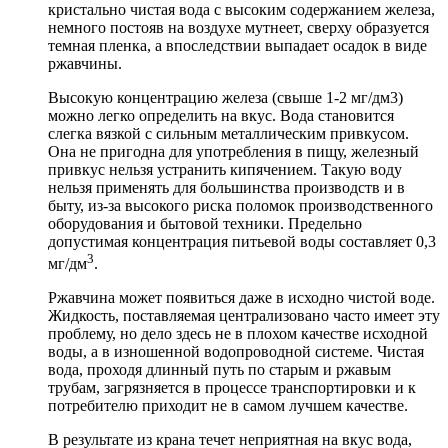
кристально чистая вода с высоким содержанием железа,
немного постояв на воздухе мутнеет, сверху образуется
темная пленка, а впоследствии выпадает осадок в виде
ржавчины.
Высокую концентрацию железа (свыше 1-2 мг/дм3)
можно легко определить на вкус. Вода становится
слегка вязкой с сильным металлическим привкусом.
Она не пригодна для употребления в пищу, железный
привкус нельзя устранить кипячением. Такую воду
нельзя применять для большинства производств и в
быту, из-за высокого риска поломок производственного
оборудования и бытовой техники. Предельно
допустимая концентрация питьевой воды составляет 0,3
3
мг/дм
.
Ржавчина может появиться даже в исходно чистой воде.
Жидкость, поставляемая централизовано часто имеет эту
проблему, но дело здесь не в плохом качестве исходной
воды, а в изношенной водопроводной системе. Чистая
вода, проходя длинный путь по старым и ржавым
трубам, загрязняется в процессе транспортировки и к
потребителю приходит не в самом лучшем качестве.
В результате из крана течет неприятная на вкус вода,