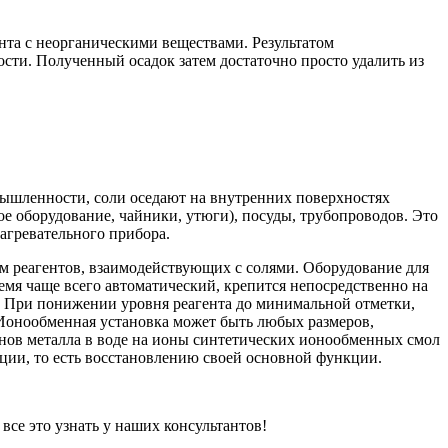
нта с неорганическими веществами. Результатом
ости. Полученный осадок затем достаточно просто удалить из
мышленности, соли оседают на внутренних поверхностях
е оборудование, чайники, утюги), посуды, трубопроводов. Это
агревательного прибора.
ем реагентов, взаимодействующих с солями. Оборудование для
емя чаще всего автоматический, крепится непосредственно на
. При понижении уровня реагента до минимальной отметки,
 Ионообменная установка может быть любых размеров,
нов металла в воде на ионы синтетических ионообменных смол
ции, то есть восстановлению своей основной функции.
се это узнать у наших консультантов!