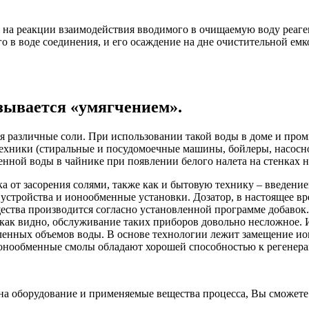
 на реакции взаимодействия вводимого в очищаемую воду реаге
 в воде соединения, и его осаждение на дне очистительной емк
зывается «умягчением».
ся различные соли. При использовании такой воды в доме и про
ехники (стиральные и посудомоечные машины, бойлеры, насосно
ной воды в чайнике при появлении белого налета на стенках н
а от засорения солями, также как и бытовую технику – введени
устройства и ионообменные установки. Дозатор, в настоящее вр
ества производится согласно установленной программе добавок
 как видно, обслуживание таких приборов довольно несложное.
ленных объемов воды. В основе технологии лежит замещение ио
Ионообменные смолы обладают хорошей способностью к регенера
а оборудование и применяемые вещества процесса, Вы сможете в