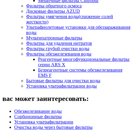
Мешочные фильтры Cintropur
Фильтры обратного осмоса
Дисковые фильтры AZUD
Фильтры умягчения воды(снижение солей
жесткости)
Ультрафиолетовые установки для обеззараживания
воды
Мультипатронные фильтры
Фильтры для удаления нитратов
Фильтры грубой очистки воды
Фильтры обезжелезевания воды
Реагентные многофункциональные фильтры
серии ARS X
Безреагентные системы обезжелезивания
EMS F
Бытовые фильтры для очистки воды
Установка ультрафильтрации воды
вас может заинтересовать:
Обезжелезивание воды
Сорбционные фильтры
Установка ультрафильтрации
Очистка воды через бытовые фильтры