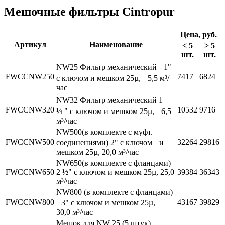
Мешочные фильтры Cintropur
Цена, руб.
Артикул
Наименование
< 5
> 5
шт.
шт.
NW25 Фильтр механический 1"
FWCCNW250
7417
6824
с ключом и мешком 25µ, 5,5 м³/
час
NW32 Фильтр механический 1
FWCCNW320
10532
9716
¼ " с ключом и мешком 25µ, 6,5
м³/час
NW500(в комплекте с муфт.
FWCCNW500
32264
29816
соединениями) 2" с ключом и
мешком 25µ, 20,0 м³/час
NW650(в комплекте с фланцами)
FWCCNW650
2 ½" с ключом и мешком 25µ, 25,0
39384
36343
м³/час
NW800 (в комплекте с фланцами)
FWCCNW800
43167
39829
3" с ключом и мешком 25µ,
30,0 м³/час
Мешок для NW 25 (5 штук)