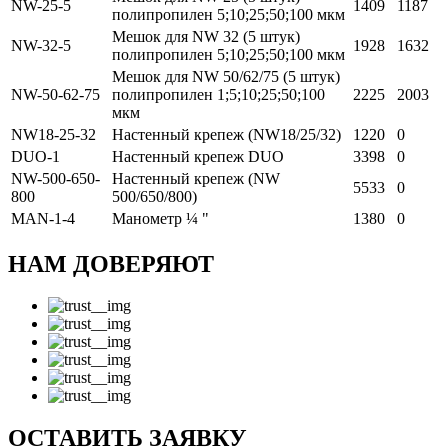
NW-25-5
1409
1187
полипропилен 5;10;25;50;100 мкм
Мешок для NW 32 (5 штук)
NW-32-5
1928
1632
полипропилен 5;10;25;50;100 мкм
Мешок для NW 50/62/75 (5 штук)
NW-50-62-75
полипропилен 1;5;10;25;50;100
2225
2003
мкм
NW18-25-32
Настенный крепеж (NW18/25/32)
1220
0
DUO-1
Настенный крепеж DUO
3398
0
NW-500-650-
Настенный крепеж (NW
5533
0
800
500/650/800)
MAN-1-4
Манометр ¼ "
1380
0
НАМ ДОВЕРЯЮТ
ОСТАВИТЬ ЗАЯВКУ