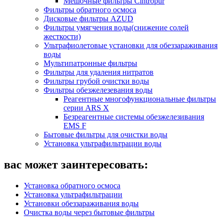
Мешочные фильтры Cintropur
Фильтры обратного осмоса
Дисковые фильтры AZUD
Фильтры умягчения воды(снижение солей
жесткости)
Ультрафиолетовые установки для обеззараживания
воды
Мультипатронные фильтры
Фильтры для удаления нитратов
Фильтры грубой очистки воды
Фильтры обезжелезевания воды
Реагентные многофункциональные фильтры
серии ARS X
Безреагентные системы обезжелезивания
EMS F
Бытовые фильтры для очистки воды
Установка ультрафильтрации воды
вас может заинтересовать:
Установка обратного осмоса
Установка ультрафильтрации
Установки обеззараживания воды
Очистка воды через бытовые фильтры