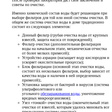
После проверки лаборатория даст свое заключение и
советы по очистке.
Именно химический состав воды будет решающим при
выборе фильтров для той или иной системы очистки. В
общем же система очистки воды в доме традиционно
состоит из следующих элементов:
Донный фильтр (грубая очистка воды от крупных
взвесей, защита насоса от повреждений);
Фильтр очистки (дополнительная фильтрация
воды на начальном этапе, механическая отчистка
от более мелких примесей);
Устройство аэрации (насыщает воду кислородом и
ускоряет окислительные процессы);
Блок фильтрации (основной этап очистки воды,
состоит их нескольких фильтров, выбор зависит от
качества воды и наличия в ней определенных
примесей);.
Установка защиты от бактерий и вирусов (система
ультрафиолетового или
угольного
обеззараживания воды
, уничтожение
вредных микроорганизмов);
Узел «тонкой» очистки воды (окончательный этап
очистки от взвесей, которым удалось миновать все
предыдущие системы очистки);