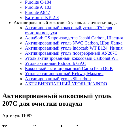
Purolite C-104
Purolite A-103
Purolite A847
Катионит КУ-2-8
Активированный кокосовый уголь для очистки воды
Активированный кокосовый уголь 207C для
очистки воздуха
AquaSorb CS производства Jacobi Carbon, Швеция
Активированный уголь NWC Carbon, Шри Ланка
Активированный уголь Indocarb WT E124, Индия
Активированный уголь посеребреный АУ207С
Уголь активированный кокосовый Carbonut WT
Уголь активный Extrasorb GAС
Кокосовый активированный CarboTech DGK
Уголь активированный Kekwa, Малазия
Активированный уголь Silicarbon
АКТИВИРОВАННЫЙ УГОЛЬ IKAINDO
Активированный кокосовый уголь
207C для очистки воздуха
Артикул: 11087