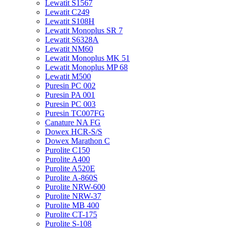
Lewatit S1567
Lewatit С249
Lewatit S108H
Lewatit Monoplus SR 7
Lewatit S6328A
Lewatit NM60
Lewatit Monoplus MK 51
Lewatit Monoplus MP 68
Lewatit М500
Puresin PC 002
Puresin PA 001
Puresin PC 003
Puresin TC007FG
Canature NA FG
Dowex HCR-S/S
Dowex Marathon C
Purolite C150
Purolite A400
Purolite A520E
Purolite А-860S
Purolite NRW-600
Purolite NRW-37
Purolite MB 400
Purolite CT-175
Purolite S-108