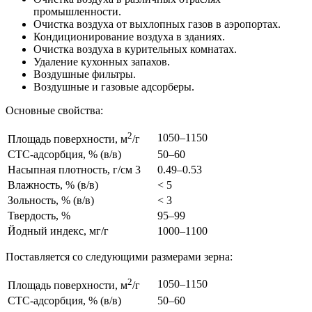
промышленности.
Очистка воздуха от выхлопных газов в аэропортах.
Кондиционирование воздуха в зданиях.
Очистка воздуха в курительных комнатах.
Удаление кухонных запахов.
Воздушные фильтры.
Воздушные и газовые адсорберы.
Основные свойства:
2
1050–1150
Площадь поверхности, м
/г
CTC-адсорбция, % (в/в)
50–60
Насыпная плотность, г/см 3
0.49–0.53
Влажность, % (в/в)
< 5
Зольность, % (в/в)
< 3
Твердость, %
95–99
Йодный индекс, мг/г
1000–1100
Поставляется со следующими размерами зерна:
2
1050–1150
Площадь поверхности, м
/г
CTC-адсорбция, % (в/в)
50–60