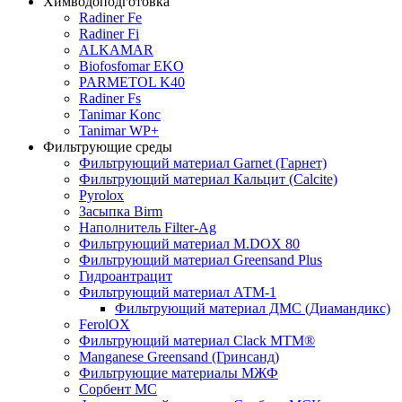
Химводоподготовка
Radiner Fe
Radiner Fi
ALKAMAR
Biofosfomar EKO
PARMETOL K40
Radiner Fs
Tanimar Konc
Tanimar WP+
Фильтрующие среды
Фильтрующий материал Garnet (Гарнет)
Фильтрующий материал Кальцит (Calcite)
Pyrolox
Засыпка Birm
Наполнитель Filter-Ag
Фильтрующий материал M.DOX 80
Фильтрующий материал Greensand Plus
Гидроантрацит
Фильтрующий материал АТМ-1
Фильтрующий материал ДМС (Диамандикс)
FerolOX
Фильтрующий материал Clack MTM®
Manganese Greensand (Гринсанд)
Фильтрующие материалы МЖФ
Сорбент МС