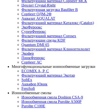
Фильтрующий материал Сорбент МСК
Цеолит Crystal-Right
Фильтрующая загрузка Baufilter B
Сорбент ОДМ-2Ф
Аквалат AQUALAT
Фильтрующий материал Каталокс (Catalox)
ЭкоФероокс
СуперФеерокс
Фильтрующий материал Corosex
Фильтрующие среды KDF
Quantum DMI 65
Фильтрующий материал Клиноптилолит
Экофер
ПинкФеррокс
Сорбент АС
Многофункциональные ионнообменные загрузки
ECOMIX A, P, C
Фильтрующий материал Экотар
SoftEx
Аквафор Юник
FeroSoft
Ионнообменные смолы
Ионообменная смола Doshion CSA-9
Ионообменная смола Purolite A500P
Purolite C100E