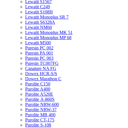
Lewatit S1567
Lewatit С249
Lewatit S108H
Lewatit Monoplus SR 7
Lewatit S6328A
Lewatit NM60
Lewatit Monoplus MK 51
Lewatit Monoplus MP 68
Lewatit М500
Puresin PC 002
Puresin PA 001
Puresin PC 003
Puresin TC007FG
Canature NA FG
Dowex HCR-S/S
Dowex Marathon C
Purolite C150
Purolite A400
Purolite A520E
Purolite А-860S
Purolite NRW-600
Purolite NRW-37
Purolite MB 400
Purolite CT-175
Purolite S-108