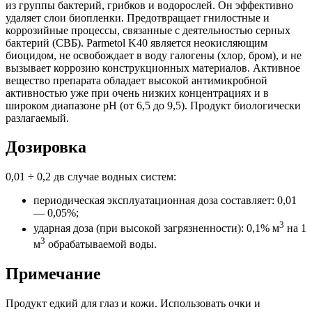
из группы бактерий, грибков и водорослей. Он эффективно
удаляет слои биопленки. Предотвращает гнилостные и
коррозийные процессы, связанные с деятельностью серных
бактерий (СВБ). Parmetol K40 является неокисляющим
биоцидом, не освобождает в воду галогены (хлор, бром), и не
вызывает коррозию конструкционных материалов. Активное
вещество препарата обладает высокой антимикробной
активностью уже при очень низких концентрациях и в
широком диапазоне pH (от 6,5 до 9,5). Продукт биологически
разлагаемый.
Дозировка
0,01 ÷ 0,2 дв случае водных систем:
периодическая эксплуатационная доза составляет: 0,01
— 0,05%;
3
ударная доза (при высокой загрязненности): 0,1% м
на 1
3
м
обрабатываемой воды.
Примечание
Продукт едкий для глаз и кожи. Использовать очки и