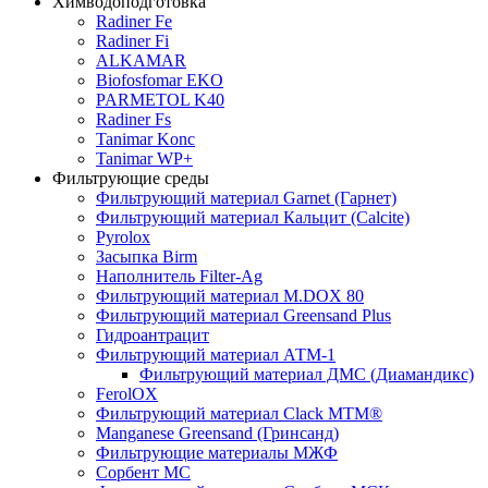
Химводоподготовка
Radiner Fe
Radiner Fi
ALKAMAR
Biofosfomar EKO
PARMETOL K40
Radiner Fs
Tanimar Konc
Tanimar WP+
Фильтрующие среды
Фильтрующий материал Garnet (Гарнет)
Фильтрующий материал Кальцит (Calcite)
Pyrolox
Засыпка Birm
Наполнитель Filter-Ag
Фильтрующий материал M.DOX 80
Фильтрующий материал Greensand Plus
Гидроантрацит
Фильтрующий материал АТМ-1
Фильтрующий материал ДМС (Диамандикс)
FerolOX
Фильтрующий материал Clack MTM®
Manganese Greensand (Гринсанд)
Фильтрующие материалы МЖФ
Сорбент МС