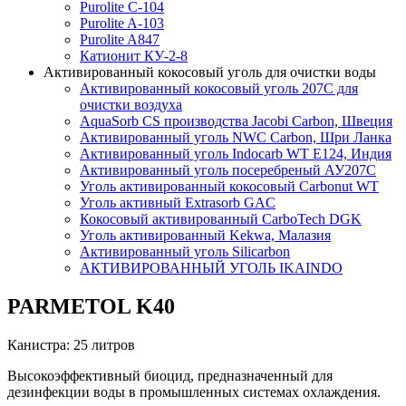
Purolite C-104
Purolite A-103
Purolite A847
Катионит КУ-2-8
Активированный кокосовый уголь для очистки воды
Активированный кокосовый уголь 207C для
очистки воздуха
AquaSorb CS производства Jacobi Carbon, Швеция
Активированный уголь NWC Carbon, Шри Ланка
Активированный уголь Indocarb WT E124, Индия
Активированный уголь посеребреный АУ207С
Уголь активированный кокосовый Carbonut WT
Уголь активный Extrasorb GAС
Кокосовый активированный CarboTech DGK
Уголь активированный Kekwa, Малазия
Активированный уголь Silicarbon
АКТИВИРОВАННЫЙ УГОЛЬ IKAINDO
PARMETOL K40
Канистра: 25 литров
Высокоэффективный биоцид, предназначенный для
дезинфекции воды в промышленных системах охлаждения.