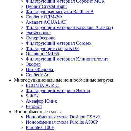
Фильтрующий материал Сорбент МСК
Цеолит Crystal-Right
Фильтрующая загрузка Baufilter B
Сорбент ОДМ-2Ф
Аквалат AQUALAT
Фильтрующий материал Каталокс (Catalox)
ЭкоФероокс
СуперФеерокс
Фильтрующий материал Corosex
Фильтрующие среды KDF
Quantum DMI 65
Фильтрующий материал Клиноптилолит
Экофер
ПинкФеррокс
Сорбент АС
Многофункциональные ионнообменные загрузки
ECOMIX A, P, C
Фильтрующий материал Экотар
SoftEx
Аквафор Юник
FeroSoft
Ионнообменные смолы
Ионообменная смола Doshion CSA-9
Ионообменная смола Purolite A500P
Purolite C100E