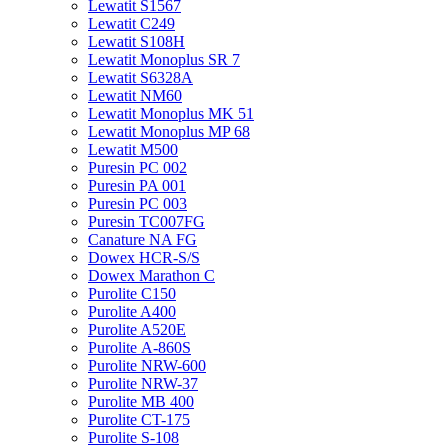
Lewatit S1567
Lewatit С249
Lewatit S108H
Lewatit Monoplus SR 7
Lewatit S6328A
Lewatit NM60
Lewatit Monoplus MK 51
Lewatit Monoplus MP 68
Lewatit М500
Puresin PC 002
Puresin PA 001
Puresin PC 003
Puresin TC007FG
Canature NA FG
Dowex HCR-S/S
Dowex Marathon C
Purolite C150
Purolite A400
Purolite A520E
Purolite А-860S
Purolite NRW-600
Purolite NRW-37
Purolite MB 400
Purolite CT-175
Purolite S-108