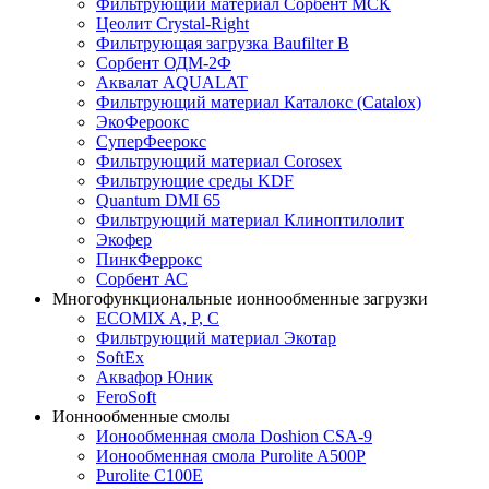
Фильтрующий материал Сорбент МСК
Цеолит Crystal-Right
Фильтрующая загрузка Baufilter B
Сорбент ОДМ-2Ф
Аквалат AQUALAT
Фильтрующий материал Каталокс (Catalox)
ЭкоФероокс
СуперФеерокс
Фильтрующий материал Corosex
Фильтрующие среды KDF
Quantum DMI 65
Фильтрующий материал Клиноптилолит
Экофер
ПинкФеррокс
Сорбент АС
Многофункциональные ионнообменные загрузки
ECOMIX A, P, C
Фильтрующий материал Экотар
SoftEx
Аквафор Юник
FeroSoft
Ионнообменные смолы
Ионообменная смола Doshion CSA-9
Ионообменная смола Purolite A500P
Purolite C100E