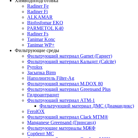
Химводоподготовка
Radiner Fe
Radiner Fi
ALKAMAR
Biofosfomar EKO
PARMETOL K40
Radiner Fs
Tanimar Konc
Tanimar WP+
Фильтрующие среды
Фильтрующий материал Garnet (Гарнет)
Фильтрующий материал Кальцит (Calcite)
Pyrolox
Засыпка Birm
Наполнитель Filter-Ag
Фильтрующий материал M.DOX 80
Фильтрующий материал Greensand Plus
Гидроантрацит
Фильтрующий материал АТМ-1
Фильтрующий материал ДМС (Диамандикс)
FerolOX
Фильтрующий материал Clack MTM®
Manganese Greensand (Гринсанд)
Фильтрующие материалы МЖФ
Сорбент МС