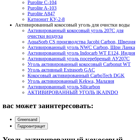
Purolite C-104
Purolite A-103
Purolite A847
Катионит КУ-2-8
Активированный кокосовый уголь для очистки воды
Активированный кокосовый уголь 207C для
очистки воздуха
AquaSorb CS производства Jacobi Carbon, Швеция
Активированный уголь NWC Carbon, Шри Ланка
Активированный уголь Indocarb WT E124, Индия
Активированный уголь посеребреный АУ207С
Уголь активированный кокосовый Carbonut WT
Уголь активный Extrasorb GAС
Кокосовый активированный CarboTech DGK
Уголь активированный Kekwa, Малазия
Активированный уголь Silicarbon
АКТИВИРОВАННЫЙ УГОЛЬ IKAINDO
вас может заинтересовать:
Greensand
Гидроантрацит
Уголь активированный кокосовый