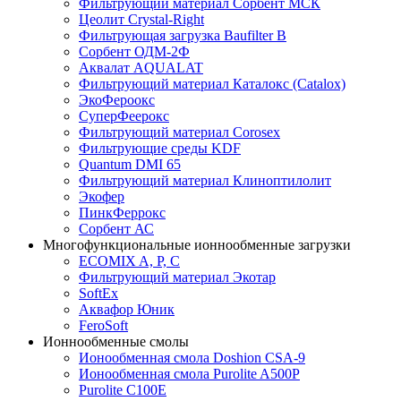
Фильтрующий материал Сорбент МСК
Цеолит Crystal-Right
Фильтрующая загрузка Baufilter B
Сорбент ОДМ-2Ф
Аквалат AQUALAT
Фильтрующий материал Каталокс (Catalox)
ЭкоФероокс
СуперФеерокс
Фильтрующий материал Corosex
Фильтрующие среды KDF
Quantum DMI 65
Фильтрующий материал Клиноптилолит
Экофер
ПинкФеррокс
Сорбент АС
Многофункциональные ионнообменные загрузки
ECOMIX A, P, C
Фильтрующий материал Экотар
SoftEx
Аквафор Юник
FeroSoft
Ионнообменные смолы
Ионообменная смола Doshion CSA-9
Ионообменная смола Purolite A500P
Purolite C100E