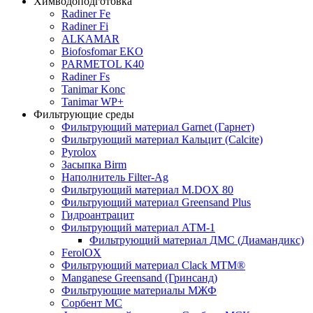
Химводоподготовка
Radiner Fe
Radiner Fi
ALKAMAR
Biofosfomar EKO
PARMETOL K40
Radiner Fs
Tanimar Konc
Tanimar WP+
Фильтрующие среды
Фильтрующий материал Garnet (Гарнет)
Фильтрующий материал Кальцит (Calcite)
Pyrolox
Засыпка Birm
Наполнитель Filter-Ag
Фильтрующий материал M.DOX 80
Фильтрующий материал Greensand Plus
Гидроантрацит
Фильтрующий материал АТМ-1
Фильтрующий материал ДМС (Диамандикс)
FerolOX
Фильтрующий материал Clack MTM®
Manganese Greensand (Гринсанд)
Фильтрующие материалы МЖФ
Сорбент МС