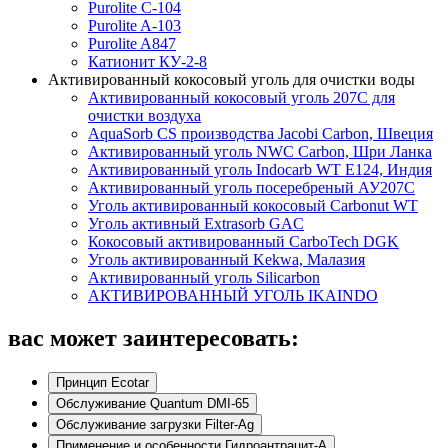
Purolite C-104
Purolite A-103
Purolite A847
Катионит КУ-2-8
Активированный кокосовый уголь для очистки воды
Активированный кокосовый уголь 207C для
очистки воздуха
AquaSorb CS производства Jacobi Carbon, Швеция
Активированный уголь NWC Carbon, Шри Ланка
Активированный уголь Indocarb WT E124, Индия
Активированный уголь посеребреный АУ207С
Уголь активированный кокосовый Carbonut WT
Уголь активный Extrasorb GAС
Кокосовый активированный CarboTech DGK
Уголь активированный Kekwa, Малазия
Активированный уголь Silicarbon
АКТИВИРОВАННЫЙ УГОЛЬ IKAINDO
вас может заинтересовать:
Принцип Ecotar
Обслуживание Quantum DMI-65
Обслуживание загрузки Filter-Ag
Применение и особенности Гидроантрацит-А