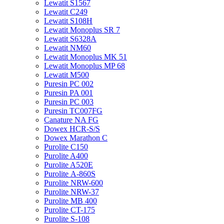
Lewatit S1567
Lewatit С249
Lewatit S108H
Lewatit Monoplus SR 7
Lewatit S6328A
Lewatit NM60
Lewatit Monoplus MK 51
Lewatit Monoplus MP 68
Lewatit М500
Puresin PC 002
Puresin PA 001
Puresin PC 003
Puresin TC007FG
Canature NA FG
Dowex HCR-S/S
Dowex Marathon C
Purolite C150
Purolite A400
Purolite A520E
Purolite А-860S
Purolite NRW-600
Purolite NRW-37
Purolite MB 400
Purolite CT-175
Purolite S-108