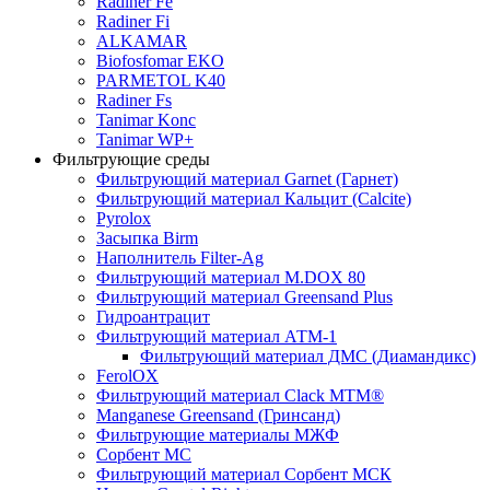
Radiner Fe
Radiner Fi
ALKAMAR
Biofosfomar EKO
PARMETOL K40
Radiner Fs
Tanimar Konc
Tanimar WP+
Фильтрующие среды
Фильтрующий материал Garnet (Гарнет)
Фильтрующий материал Кальцит (Calcite)
Pyrolox
Засыпка Birm
Наполнитель Filter-Ag
Фильтрующий материал M.DOX 80
Фильтрующий материал Greensand Plus
Гидроантрацит
Фильтрующий материал АТМ-1
Фильтрующий материал ДМС (Диамандикс)
FerolOX
Фильтрующий материал Clack MTM®
Manganese Greensand (Гринсанд)
Фильтрующие материалы МЖФ
Сорбент МС
Фильтрующий материал Сорбент МСК