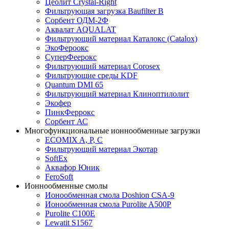
Цеолит Crystal-Right
Фильтрующая загрузка Baufilter B
Сорбент ОДМ-2Ф
Аквалат AQUALAT
Фильтрующий материал Каталокс (Catalox)
ЭкоФероокс
СуперФеерокс
Фильтрующий материал Corosex
Фильтрующие среды KDF
Quantum DMI 65
Фильтрующий материал Клиноптилолит
Экофер
ПинкФеррокс
Сорбент АС
Многофункциональные ионнообменные загрузки
ECOMIX A, P, C
Фильтрующий материал Экотар
SoftEx
Аквафор Юник
FeroSoft
Ионнообменные смолы
Ионообменная смола Doshion CSA-9
Ионообменная смола Purolite A500P
Purolite C100E
Lewatit S1567