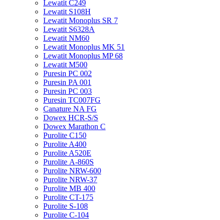
Lewatit С249
Lewatit S108H
Lewatit Monoplus SR 7
Lewatit S6328A
Lewatit NM60
Lewatit Monoplus MK 51
Lewatit Monoplus MP 68
Lewatit М500
Puresin PC 002
Puresin PA 001
Puresin PC 003
Puresin TC007FG
Canature NA FG
Dowex HCR-S/S
Dowex Marathon C
Purolite C150
Purolite A400
Purolite A520E
Purolite А-860S
Purolite NRW-600
Purolite NRW-37
Purolite MB 400
Purolite CT-175
Purolite S-108
Purolite C-104