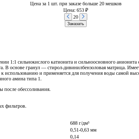
Цена за 1 шт. при заказе больше 20 мешков
Цена: 653 ₽
20
Заказать
нии 1:1 сильнокислого катионита и сильноосновного анионита с
ета. В основе гранул — стирол-дивинилбензоловая матрица. Име
 к использованию и применяется для получения воды самой выс
ного амина типа 1.
ы после обессоливания.
ых фильтров.
688 г/дм³
0,51-0,63 мм
0,14