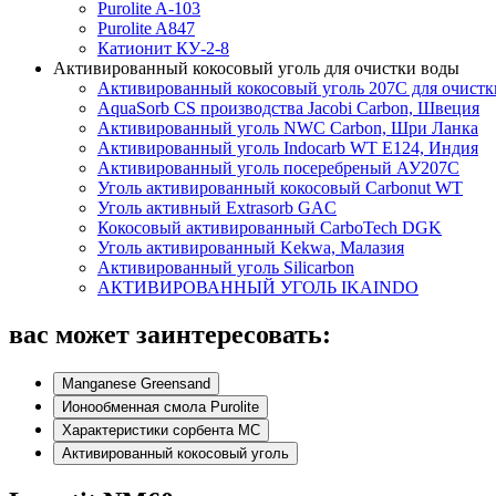
Purolite A-103
Purolite A847
Катионит КУ-2-8
Активированный кокосовый уголь для очистки воды
Активированный кокосовый уголь 207C для очистк
AquaSorb CS производства Jacobi Carbon, Швеция
Активированный уголь NWC Carbon, Шри Ланка
Активированный уголь Indocarb WT E124, Индия
Активированный уголь посеребреный АУ207С
Уголь активированный кокосовый Carbonut WT
Уголь активный Extrasorb GAС
Кокосовый активированный CarboTech DGK
Уголь активированный Kekwa, Малазия
Активированный уголь Silicarbon
АКТИВИРОВАННЫЙ УГОЛЬ IKAINDO
вас может заинтересовать:
Manganese Greensand
Ионообменная смола Purolite
Характеристики сорбента МС
Активированный кокосовый уголь