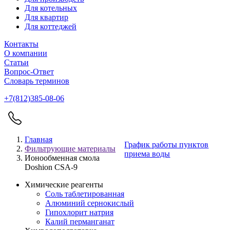
Для котельных
Для квартир
Для коттеджей
Контакты
О компании
Статьи
Вопрос-Ответ
Словарь терминов
+7(812)385-08-06
Главная
График работы пунктов
Фильтрующие материалы
приема воды
Ионообменная смола
Doshion CSA-9
Химические реагенты
Соль таблетированная
Алюминий сернокислый
Гипохлорит натрия
Калий перманганат