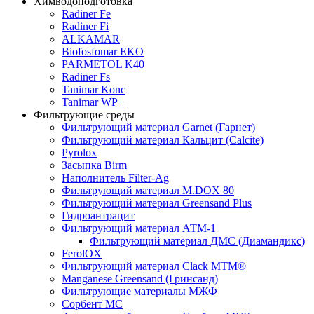
Химводоподготовка
Radiner Fe
Radiner Fi
ALKAMAR
Biofosfomar EKO
PARMETOL K40
Radiner Fs
Tanimar Konc
Tanimar WP+
Фильтрующие среды
Фильтрующий материал Garnet (Гарнет)
Фильтрующий материал Кальцит (Calcite)
Pyrolox
Засыпка Birm
Наполнитель Filter-Ag
Фильтрующий материал M.DOX 80
Фильтрующий материал Greensand Plus
Гидроантрацит
Фильтрующий материал АТМ-1
Фильтрующий материал ДМС (Диамандикс)
FerolOX
Фильтрующий материал Clack MTM®
Manganese Greensand (Гринсанд)
Фильтрующие материалы МЖФ
Сорбент МС