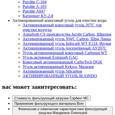
Purolite C-104
Purolite A-103
Purolite A847
Катионит КУ-2-8
Активированный кокосовый уголь для очистки воды
Активированный кокосовый уголь 207C для
очистки воздуха
AquaSorb CS производства Jacobi Carbon, Швеция
Активированный уголь NWC Carbon, Шри Ланка
Активированный уголь Indocarb WT E124, Индия
Активированный уголь посеребреный АУ207С
Уголь активированный кокосовый Carbonut WT
Уголь активный Extrasorb GAС
Кокосовый активированный CarboTech DGK
Уголь активированный Kekwa, Малазия
Активированный уголь Silicarbon
АКТИВИРОВАННЫЙ УГОЛЬ IKAINDO
вас может заинтересовать:
Стоимость фильтрующей загрузки Сорбент МС
Применение фильтрующего материала Birm
Физические и химические характеристики фильтрующей
загрузки Manganese Greensand