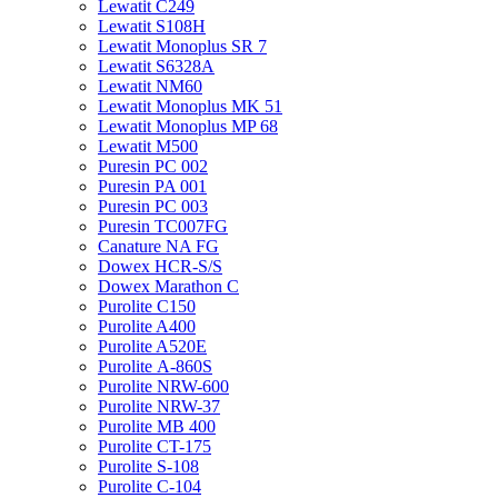
Lewatit С249
Lewatit S108H
Lewatit Monoplus SR 7
Lewatit S6328A
Lewatit NM60
Lewatit Monoplus MK 51
Lewatit Monoplus MP 68
Lewatit М500
Puresin PC 002
Puresin PA 001
Puresin PC 003
Puresin TC007FG
Canature NA FG
Dowex HCR-S/S
Dowex Marathon C
Purolite C150
Purolite A400
Purolite A520E
Purolite А-860S
Purolite NRW-600
Purolite NRW-37
Purolite MB 400
Purolite CT-175
Purolite S-108
Purolite C-104