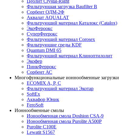
Цеолит Crystal-Right
Фильтрующая загрузка Baufilter B
Сорбент ОДМ-2Ф
Аквалат AQUALAT
Фильтрующий материал Каталокс (Catalox)
ЭкоФероокс
СуперФеерокс
Фильтрующий материал Corosex
Фильтрующие среды KDF
Quantum DMI 65
Фильтрующий материал Клиноптилолит
Экофер
ПинкФеррокс
Сорбент АС
Многофункциональные ионнообменные загрузки
ECOMIX A, P, C
Фильтрующий материал Экотар
SoftEx
Аквафор Юник
FeroSoft
Ионнообменные смолы
Ионообменная смола Doshion CSA-9
Ионообменная смола Purolite A500P
Purolite C100E
Lewatit S1567