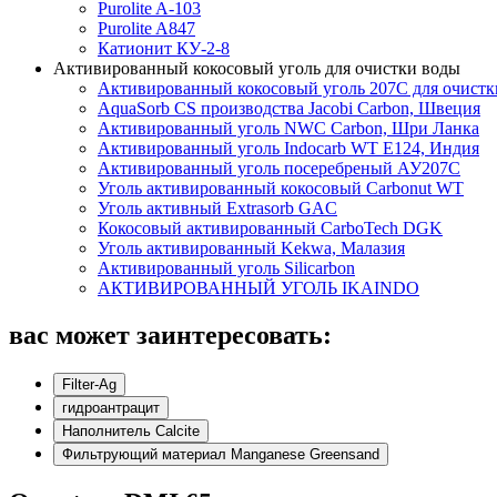
Purolite A-103
Purolite A847
Катионит КУ-2-8
Активированный кокосовый уголь для очистки воды
Активированный кокосовый уголь 207C для очистк
AquaSorb CS производства Jacobi Carbon, Швеция
Активированный уголь NWC Carbon, Шри Ланка
Активированный уголь Indocarb WT E124, Индия
Активированный уголь посеребреный АУ207С
Уголь активированный кокосовый Carbonut WT
Уголь активный Extrasorb GAС
Кокосовый активированный CarboTech DGK
Уголь активированный Kekwa, Малазия
Активированный уголь Silicarbon
АКТИВИРОВАННЫЙ УГОЛЬ IKAINDO
вас может заинтересовать:
Filter-Ag
гидроантрацит
Наполнитель Calcite
Фильтрующий материал Manganese Greensand