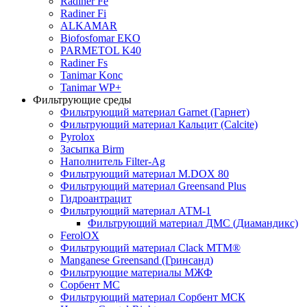
Radiner Fe
Radiner Fi
ALKAMAR
Biofosfomar EKO
PARMETOL K40
Radiner Fs
Tanimar Konc
Tanimar WP+
Фильтрующие среды
Фильтрующий материал Garnet (Гарнет)
Фильтрующий материал Кальцит (Calcite)
Pyrolox
Засыпка Birm
Наполнитель Filter-Ag
Фильтрующий материал M.DOX 80
Фильтрующий материал Greensand Plus
Гидроантрацит
Фильтрующий материал АТМ-1
Фильтрующий материал ДМС (Диамандикс)
FerolOX
Фильтрующий материал Clack MTM®
Manganese Greensand (Гринсанд)
Фильтрующие материалы МЖФ
Сорбент МС
Фильтрующий материал Сорбент МСК