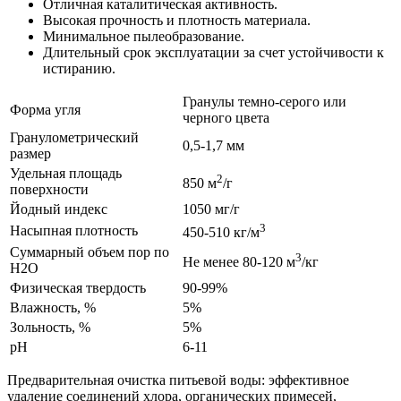
Отличная каталитическая активность.
Высокая прочность и плотность материала.
Минимальное пылеобразование.
Длительный срок эксплуатации за счет устойчивости к
истиранию.
Гранулы темно-серого или
Форма угля
черного цвета
Гранулометрический
0,5-1,7 мм
размер
Удельная площадь
2
850 м
/г
поверхности
Йодный индекс
1050 мг/г
3
Насыпная плотность
450-510 кг/м
Суммарный объем пор по
3
Не менее 80-120 м
/кг
Н2О
Физическая твердость
90-99%
Влажность, %
5%
Зольность, %
5%
pH
6-11
Предварительная очистка питьевой воды: эффективное
удаление соединений хлора, органических примесей,