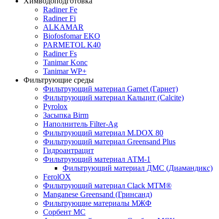
Химводоподготовка
Radiner Fe
Radiner Fi
ALKAMAR
Biofosfomar EKO
PARMETOL K40
Radiner Fs
Tanimar Konc
Tanimar WP+
Фильтрующие среды
Фильтрующий материал Garnet (Гарнет)
Фильтрующий материал Кальцит (Calcite)
Pyrolox
Засыпка Birm
Наполнитель Filter-Ag
Фильтрующий материал M.DOX 80
Фильтрующий материал Greensand Plus
Гидроантрацит
Фильтрующий материал АТМ-1
Фильтрующий материал ДМС (Диамандикс)
FerolOX
Фильтрующий материал Clack MTM®
Manganese Greensand (Гринсанд)
Фильтрующие материалы МЖФ
Сорбент МС