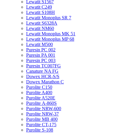
Lewatit S1567
Lewatit С249
Lewatit S108H
Lewatit Monoplus SR 7
Lewatit S6328A
Lewatit NM60
Lewatit Monoplus MK 51
Lewatit Monoplus MP 68
Lewatit М500
Puresin PC 002
Puresin PA 001
Puresin PC 003
Puresin TC007FG
Canature NA FG
Dowex HCR-S/S
Dowex Marathon C
Purolite C150
Purolite A400
Purolite A520E
Purolite А-860S
Purolite NRW-600
Purolite NRW-37
Purolite MB 400
Purolite CT-175
Purolite S-108