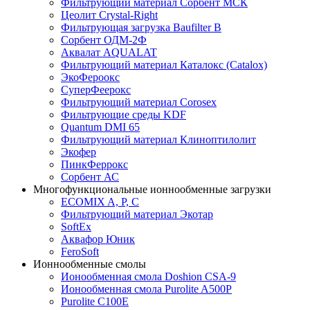
Фильтрующий материал Сорбент МСК
Цеолит Crystal-Right
Фильтрующая загрузка Baufilter B
Сорбент ОДМ-2Ф
Аквалат AQUALAT
Фильтрующий материал Каталокс (Catalox)
ЭкоФероокс
СуперФеерокс
Фильтрующий материал Corosex
Фильтрующие среды KDF
Quantum DMI 65
Фильтрующий материал Клиноптилолит
Экофер
ПинкФеррокс
Сорбент АС
Многофункциональные ионнообменные загрузки
ECOMIX A, P, C
Фильтрующий материал Экотар
SoftEx
Аквафор Юник
FeroSoft
Ионнообменные смолы
Ионообменная смола Doshion CSA-9
Ионообменная смола Purolite A500P
Purolite C100E