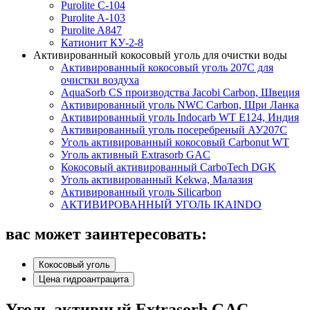
Purolite C-104
Purolite A-103
Purolite A847
Катионит КУ-2-8
Активированный кокосовый уголь для очистки воды
Активированный кокосовый уголь 207C для
очистки воздуха
AquaSorb CS производства Jacobi Carbon, Швеция
Активированный уголь NWC Carbon, Шри Ланка
Активированный уголь Indocarb WT E124, Индия
Активированный уголь посеребреный АУ207С
Уголь активированный кокосовый Carbonut WT
Уголь активный Extrasorb GAС
Кокосовый активированный CarboTech DGK
Уголь активированный Kekwa, Малазия
Активированный уголь Silicarbon
АКТИВИРОВАННЫЙ УГОЛЬ IKAINDO
вас может заинтересовать:
Кокосовый уголь
Цена гидроантрацита
Уголь активный Extrasorb GAС