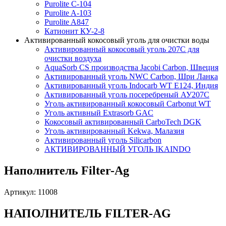
Purolite C-104
Purolite A-103
Purolite A847
Катионит КУ-2-8
Активированный кокосовый уголь для очистки воды
Активированный кокосовый уголь 207C для
очистки воздуха
AquaSorb CS производства Jacobi Carbon, Швеция
Активированный уголь NWC Carbon, Шри Ланка
Активированный уголь Indocarb WT E124, Индия
Активированный уголь посеребреный АУ207С
Уголь активированный кокосовый Carbonut WT
Уголь активный Extrasorb GAС
Кокосовый активированный CarboTech DGK
Уголь активированный Kekwa, Малазия
Активированный уголь Silicarbon
АКТИВИРОВАННЫЙ УГОЛЬ IKAINDO
Наполнитель Filter-Ag
Артикул: 11008
НАПОЛНИТЕЛЬ FILTER-AG