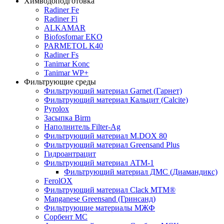
Химводоподготовка
Radiner Fe
Radiner Fi
ALKAMAR
Biofosfomar EKO
PARMETOL K40
Radiner Fs
Tanimar Konc
Tanimar WP+
Фильтрующие среды
Фильтрующий материал Garnet (Гарнет)
Фильтрующий материал Кальцит (Calcite)
Pyrolox
Засыпка Birm
Наполнитель Filter-Ag
Фильтрующий материал M.DOX 80
Фильтрующий материал Greensand Plus
Гидроантрацит
Фильтрующий материал АТМ-1
Фильтрующий материал ДМС (Диамандикс)
FerolOX
Фильтрующий материал Clack MTM®
Manganese Greensand (Гринсанд)
Фильтрующие материалы МЖФ
Сорбент МС