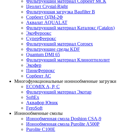
Фильтрующий материал Сорбент МСК
Цеолит Crystal-Right
Фильтрующая загрузка Baufilter B
Сорбент ОДМ-2Ф
Аквалат AQUALAT
Фильтрующий материал Каталокс (Catalox)
ЭкоФероокс
СуперФеерокс
Фильтрующий материал Corosex
Фильтрующие среды KDF
Quantum DMI 65
Фильтрующий материал Клиноптилолит
Экофер
ПинкФеррокс
Сорбент АС
Многофункциональные ионнообменные загрузки
ECOMIX A, P, C
Фильтрующий материал Экотар
SoftEx
Аквафор Юник
FeroSoft
Ионнообменные смолы
Ионообменная смола Doshion CSA-9
Ионообменная смола Purolite A500P
Purolite C100E