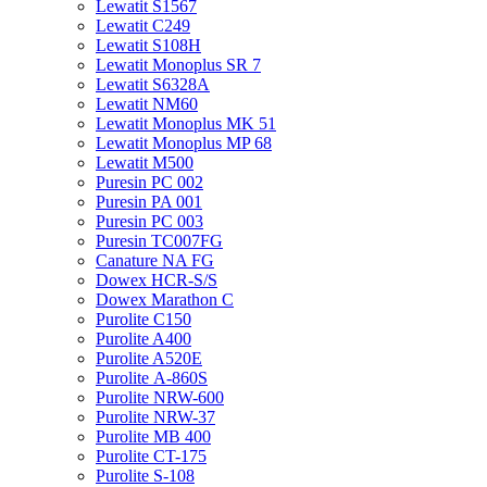
Lewatit S1567
Lewatit С249
Lewatit S108H
Lewatit Monoplus SR 7
Lewatit S6328A
Lewatit NM60
Lewatit Monoplus MK 51
Lewatit Monoplus MP 68
Lewatit М500
Puresin PC 002
Puresin PA 001
Puresin PC 003
Puresin TC007FG
Canature NA FG
Dowex HCR-S/S
Dowex Marathon C
Purolite C150
Purolite A400
Purolite A520E
Purolite А-860S
Purolite NRW-600
Purolite NRW-37
Purolite MB 400
Purolite CT-175
Purolite S-108