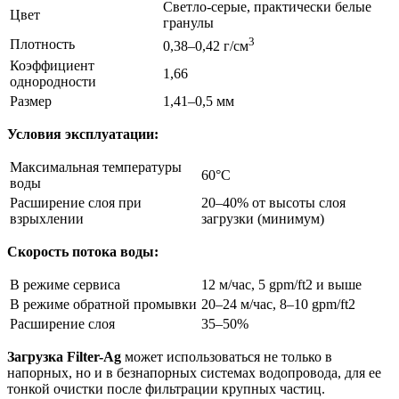
Светло-серые, практически белые
Цвет
гранулы
3
Плотность
0,38–0,42 г/см
Коэффициент
1,66
однородности
Размер
1,41–0,5 мм
Условия эксплуатации:
Максимальная температуры
60°С
воды
Расширение слоя при
20–40% от высоты слоя
взрыхлении
загрузки (минимум)
Скорость потока воды:
В режиме сервиса
12 м/час, 5 gpm/ft2 и выше
В режиме обратной промывки
20–24 м/час, 8–10 gpm/ft2
Расширение слоя
35–50%
Загрузка Filter-Ag
может использоваться не только в
напорных, но и в безнапорных системах водопровода, для ее
тонкой очистки после фильтрации крупных частиц.