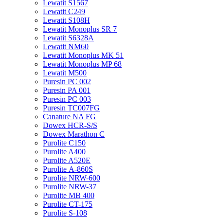
Lewatit S1567
Lewatit С249
Lewatit S108H
Lewatit Monoplus SR 7
Lewatit S6328A
Lewatit NM60
Lewatit Monoplus MK 51
Lewatit Monoplus MP 68
Lewatit М500
Puresin PC 002
Puresin PA 001
Puresin PC 003
Puresin TC007FG
Canature NA FG
Dowex HCR-S/S
Dowex Marathon C
Purolite C150
Purolite A400
Purolite A520E
Purolite А-860S
Purolite NRW-600
Purolite NRW-37
Purolite MB 400
Purolite CT-175
Purolite S-108