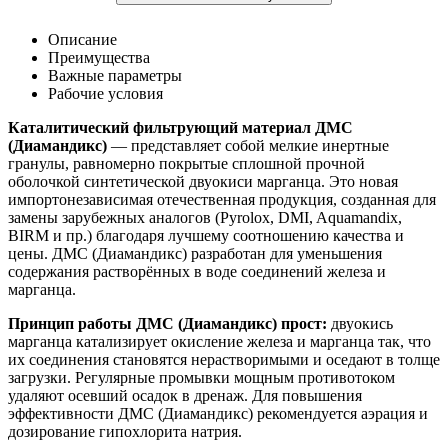
Описание
Преимущества
Важные параметры
Рабочие условия
Каталитический фильтрующий материал ДМС
(Диамандикс)
— представляет собой мелкие инертные
гранулы, равномерно покрытые сплошной прочной
оболочкой синтетической двуокиси марганца. Это новая
импортонезависимая отечественная продукция, созданная для
замены зарубежных аналогов (Pyrolox, DMI, Aquamandix,
BIRM и пр.) благодаря лучшему соотношению качества и
цены. ДМС (Диамандикс) разработан для уменьшения
содержания растворённых в воде соединений железа и
марганца.
Принцип работы ДМС (Диамандикс) прост:
двуокись
марганца катализирует окисление железа и марганца так, что
их соединения становятся нерастворимыми и оседают в толще
загрузки. Регулярные промывки мощным противотоком
удаляют осевший осадок в дренаж. Для повышения
эффективности ДМС (Диамандикс) рекомендуется аэрация и
дозирование гипохлорита натрия.