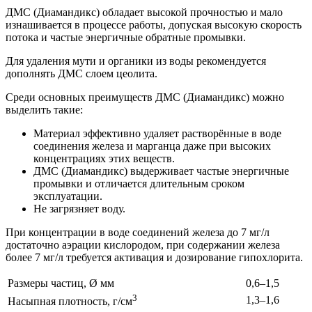
ДМС (Диамандикс) обладает высокой прочностью и мало
изнашивается в процессе работы, допуская высокую скорость
потока и частые энергичные обратные промывки.
Для удаления мути и органики из воды рекомендуется
дополнять ДМС слоем цеолита.
Среди основных преимуществ ДМС (Диамандикс) можно
выделить такие:
Материал эффективно удаляет растворённые в воде
соединения железа и марганца даже при высоких
концентрациях этих веществ.
ДМС (Диамандикс) выдерживает частые энергичные
промывки и отличается длительным сроком
эксплуатации.
Не загрязняет воду.
При концентрации в воде соединений железа до 7 мг/л
достаточно аэрации кислородом, при содержании железа
более 7 мг/л требуется активация и дозирование гипохлорита.
Размеры частиц, Ø мм
0,6–1,5
3
1,3–1,6
Насыпная плотность, г/см