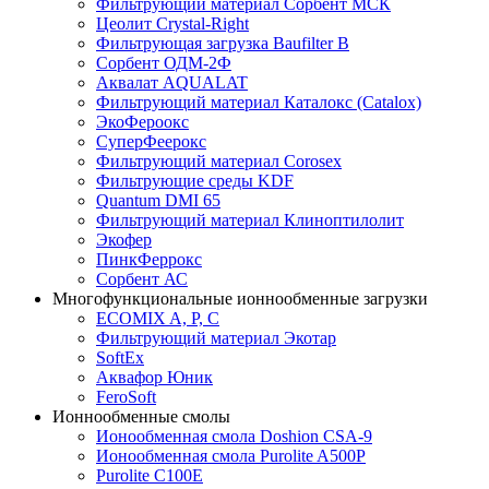
Фильтрующий материал Сорбент МСК
Цеолит Crystal-Right
Фильтрующая загрузка Baufilter B
Сорбент ОДМ-2Ф
Аквалат AQUALAT
Фильтрующий материал Каталокс (Catalox)
ЭкоФероокс
СуперФеерокс
Фильтрующий материал Corosex
Фильтрующие среды KDF
Quantum DMI 65
Фильтрующий материал Клиноптилолит
Экофер
ПинкФеррокс
Сорбент АС
Многофункциональные ионнообменные загрузки
ECOMIX A, P, C
Фильтрующий материал Экотар
SoftEx
Аквафор Юник
FeroSoft
Ионнообменные смолы
Ионообменная смола Doshion CSA-9
Ионообменная смола Purolite A500P
Purolite C100E