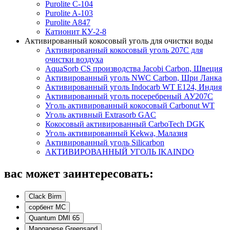
Purolite C-104
Purolite A-103
Purolite A847
Катионит КУ-2-8
Активированный кокосовый уголь для очистки воды
Активированный кокосовый уголь 207C для
очистки воздуха
AquaSorb CS производства Jacobi Carbon, Швеция
Активированный уголь NWC Carbon, Шри Ланка
Активированный уголь Indocarb WT E124, Индия
Активированный уголь посеребреный АУ207С
Уголь активированный кокосовый Carbonut WT
Уголь активный Extrasorb GAС
Кокосовый активированный CarboTech DGK
Уголь активированный Kekwa, Малазия
Активированный уголь Silicarbon
АКТИВИРОВАННЫЙ УГОЛЬ IKAINDO
вас может заинтересовать:
Clack Birm
сорбент МС
Quantum DMI 65
Manganese Greensand