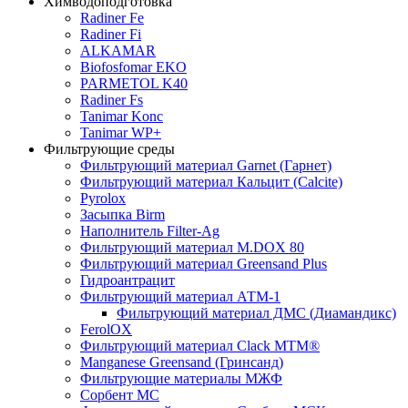
Химводоподготовка
Radiner Fe
Radiner Fi
ALKAMAR
Biofosfomar EKO
PARMETOL K40
Radiner Fs
Tanimar Konc
Tanimar WP+
Фильтрующие среды
Фильтрующий материал Garnet (Гарнет)
Фильтрующий материал Кальцит (Calcite)
Pyrolox
Засыпка Birm
Наполнитель Filter-Ag
Фильтрующий материал M.DOX 80
Фильтрующий материал Greensand Plus
Гидроантрацит
Фильтрующий материал АТМ-1
Фильтрующий материал ДМС (Диамандикс)
FerolOX
Фильтрующий материал Clack MTM®
Manganese Greensand (Гринсанд)
Фильтрующие материалы МЖФ
Сорбент МС