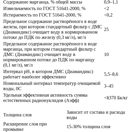
Содержание марганца, % общей массы
0,9–1,1
Измельчаемость по ГОСТ 51641-2000, %
<2
Истираемость по ГОСТ 51641-2000, %
<0,2
Предельное содержание растворённого в воде
железа, при котором стандартный фильтр с ДМС
25
(Диамандикс) очищает воду в нормированном
потоке до ПДК по железу (0,3 мг/л), мг/л
Предельное содержание растворённого в воде
марганца, при котором стандартный фильтр с
ДМС (Диамандикс) очищает воду в
10
нормированном потоке до ПДК по марганцу
(0,1 мг/л), мг/л
Интервал pH, в котором ДМС (Диамандикс)
5,5–8,6
работает наиболее эффективно
Номинальный интервал температур очищаемой
3–45
воды, 0C
Удельная эффективная активность суммы
<lt370 Бк/кг
естественных радионуклидов (Аэфф)
Зависит от состава и расхода
Толщина слоя
воды
Расширение слоя при
15-30% толщина слоя
промывке