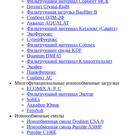
Фильтрующий материал Сорбент МСК
Цеолит Crystal-Right
Фильтрующая загрузка Baufilter B
Сорбент ОДМ-2Ф
Аквалат AQUALAT
Фильтрующий материал Каталокс (Catalox)
ЭкоФероокс
СуперФеерокс
Фильтрующий материал Corosex
Фильтрующие среды KDF
Quantum DMI 65
Фильтрующий материал Клиноптилолит
Экофер
ПинкФеррокс
Сорбент АС
Многофункциональные ионнообменные загрузки
ECOMIX A, P, C
Фильтрующий материал Экотар
SoftEx
Аквафор Юник
FeroSoft
Ионнообменные смолы
Ионообменная смола Doshion CSA-9
Ионообменная смола Purolite A500P
Purolite C100E