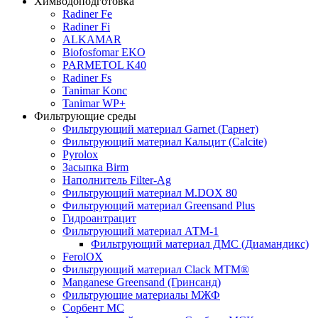
Химводоподготовка
Radiner Fe
Radiner Fi
ALKAMAR
Biofosfomar EKO
PARMETOL K40
Radiner Fs
Tanimar Konc
Tanimar WP+
Фильтрующие среды
Фильтрующий материал Garnet (Гарнет)
Фильтрующий материал Кальцит (Calcite)
Pyrolox
Засыпка Birm
Наполнитель Filter-Ag
Фильтрующий материал M.DOX 80
Фильтрующий материал Greensand Plus
Гидроантрацит
Фильтрующий материал АТМ-1
Фильтрующий материал ДМС (Диамандикс)
FerolOX
Фильтрующий материал Clack MTM®
Manganese Greensand (Гринсанд)
Фильтрующие материалы МЖФ
Сорбент МС