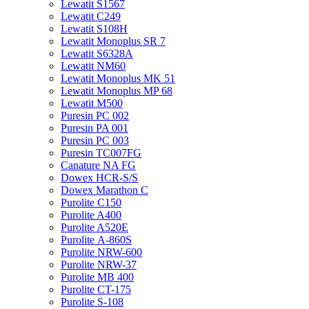
Lewatit S1567
Lewatit С249
Lewatit S108H
Lewatit Monoplus SR 7
Lewatit S6328A
Lewatit NM60
Lewatit Monoplus MK 51
Lewatit Monoplus MP 68
Lewatit М500
Puresin PC 002
Puresin PA 001
Puresin PC 003
Puresin TC007FG
Canature NA FG
Dowex HCR-S/S
Dowex Marathon C
Purolite C150
Purolite A400
Purolite A520E
Purolite А-860S
Purolite NRW-600
Purolite NRW-37
Purolite MB 400
Purolite CT-175
Purolite S-108