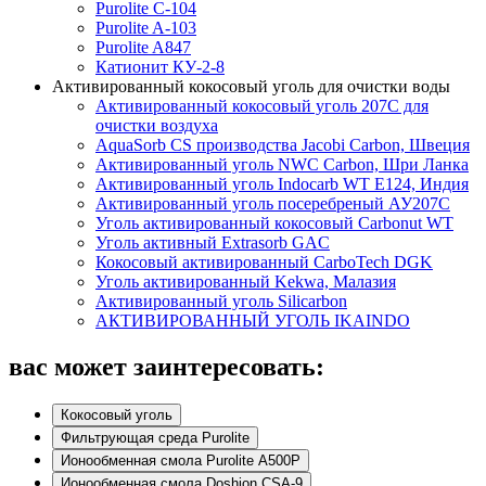
Purolite C-104
Purolite A-103
Purolite A847
Катионит КУ-2-8
Активированный кокосовый уголь для очистки воды
Активированный кокосовый уголь 207C для
очистки воздуха
AquaSorb CS производства Jacobi Carbon, Швеция
Активированный уголь NWC Carbon, Шри Ланка
Активированный уголь Indocarb WT E124, Индия
Активированный уголь посеребреный АУ207С
Уголь активированный кокосовый Carbonut WT
Уголь активный Extrasorb GAС
Кокосовый активированный CarboTech DGK
Уголь активированный Kekwa, Малазия
Активированный уголь Silicarbon
АКТИВИРОВАННЫЙ УГОЛЬ IKAINDO
вас может заинтересовать:
Кокосовый уголь
Фильтрующая среда Purolite
Ионообменная смола Purolite A500P
Ионообменная смола Doshion CSA-9