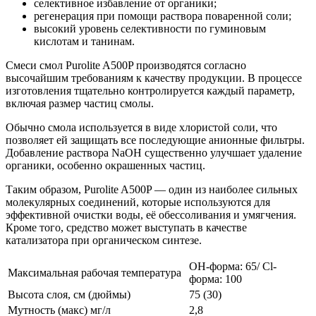
селективное избавление от органики;
регенерация при помощи раствора поваренной соли;
высокий уровень селективности по гуминовым
кислотам и танинам.
Смеси смол Purolite A500P производятся согласно
высочайшим требованиям к качеству продукции. В процессе
изготовления тщательно контролируется каждый параметр,
включая размер частиц смолы.
Обычно смола используется в виде хлористой соли, что
позволяет ей защищать все последующие анионные фильтры.
Добавление раствора NaOH существенно улучшает удаление
органики, особенно окрашенных частиц.
Таким образом, Purolite A500P — один из наиболее сильных
молекулярных соединений, которые используются для
эффективной очистки воды, её обессоливания и умягчения.
Кроме того, средство может выступать в качестве
катализатора при органическом синтезе.
ОН-форма: 65/ Cl-
Максимальная рабочая температура
форма: 100
Высота слоя, см (дюймы)
75 (30)
Мутность (макс) мг/л
2,8