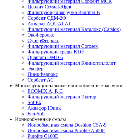
Фильтрующий материал Сорбент МСК
Цеолит Crystal-Right
Фильтрующая загрузка Baufilter B
Сорбент ОДМ-2Ф
Аквалат AQUALAT
Фильтрующий материал Каталокс (Catalox)
ЭкоФероокс
СуперФеерокс
Фильтрующий материал Corosex
Фильтрующие среды KDF
Quantum DMI 65
Фильтрующий материал Клиноптилолит
Экофер
ПинкФеррокс
Сорбент АС
Многофункциональные ионнообменные загрузки
ECOMIX A, P, C
Фильтрующий материал Экотар
SoftEx
Аквафор Юник
FeroSoft
Ионнообменные смолы
Ионообменная смола Doshion CSA-9
Ионообменная смола Purolite A500P
Purolite C100E