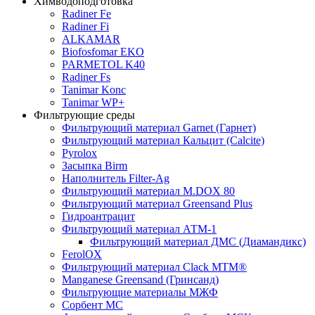
Химводоподготовка
Radiner Fe
Radiner Fi
ALKAMAR
Biofosfomar EKO
PARMETOL K40
Radiner Fs
Tanimar Konc
Tanimar WP+
Фильтрующие среды
Фильтрующий материал Garnet (Гарнет)
Фильтрующий материал Кальцит (Calcite)
Pyrolox
Засыпка Birm
Наполнитель Filter-Ag
Фильтрующий материал M.DOX 80
Фильтрующий материал Greensand Plus
Гидроантрацит
Фильтрующий материал АТМ-1
Фильтрующий материал ДМС (Диамандикс)
FerolOX
Фильтрующий материал Clack MTM®
Manganese Greensand (Гринсанд)
Фильтрующие материалы МЖФ
Сорбент МС