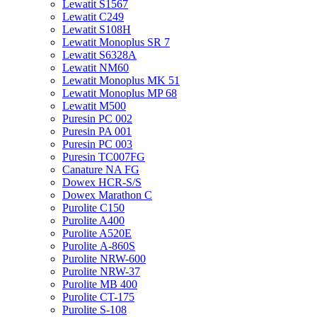
Lewatit S1567
Lewatit С249
Lewatit S108H
Lewatit Monoplus SR 7
Lewatit S6328A
Lewatit NM60
Lewatit Monoplus MK 51
Lewatit Monoplus MP 68
Lewatit М500
Puresin PC 002
Puresin PA 001
Puresin PC 003
Puresin TC007FG
Canature NA FG
Dowex HCR-S/S
Dowex Marathon C
Purolite C150
Purolite A400
Purolite A520E
Purolite А-860S
Purolite NRW-600
Purolite NRW-37
Purolite MB 400
Purolite CT-175
Purolite S-108