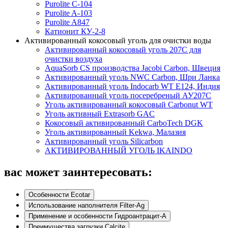
Purolite C-104
Purolite A-103
Purolite A847
Катионит КУ-2-8
Активированный кокосовый уголь для очистки воды
Активированный кокосовый уголь 207C для
очистки воздуха
AquaSorb CS производства Jacobi Carbon, Швеция
Активированный уголь NWC Carbon, Шри Ланка
Активированный уголь Indocarb WT E124, Индия
Активированный уголь посеребреный АУ207С
Уголь активированный кокосовый Carbonut WT
Уголь активный Extrasorb GAС
Кокосовый активированный CarboTech DGK
Уголь активированный Kekwa, Малазия
Активированный уголь Silicarbon
АКТИВИРОВАННЫЙ УГОЛЬ IKAINDO
вас может заинтересовать:
Особенности Ecotar
Использование наполнителя Filter-Ag
Применение и особенности Гидроантрацит-А
Преимущества загрузки Calcite