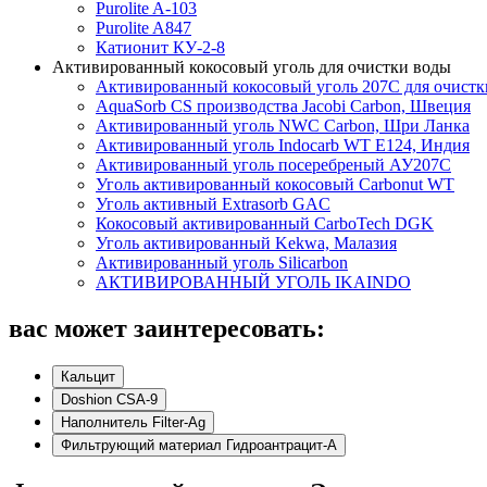
Purolite A-103
Purolite A847
Катионит КУ-2-8
Активированный кокосовый уголь для очистки воды
Активированный кокосовый уголь 207C для очистк
AquaSorb CS производства Jacobi Carbon, Швеция
Активированный уголь NWC Carbon, Шри Ланка
Активированный уголь Indocarb WT E124, Индия
Активированный уголь посеребреный АУ207С
Уголь активированный кокосовый Carbonut WT
Уголь активный Extrasorb GAС
Кокосовый активированный CarboTech DGK
Уголь активированный Kekwa, Малазия
Активированный уголь Silicarbon
АКТИВИРОВАННЫЙ УГОЛЬ IKAINDO
вас может заинтересовать:
Кальцит
Doshion CSA-9
Наполнитель Filter-Ag
Фильтрующий материал Гидроантрацит-А