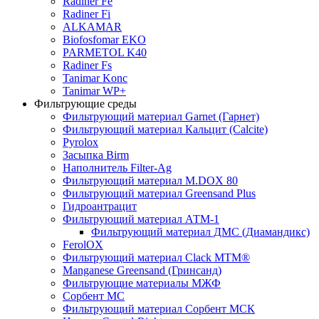
Radiner Fe
Radiner Fi
ALKAMAR
Biofosfomar EKO
PARMETOL K40
Radiner Fs
Tanimar Konc
Tanimar WP+
Фильтрующие среды
Фильтрующий материал Garnet (Гарнет)
Фильтрующий материал Кальцит (Calcite)
Pyrolox
Засыпка Birm
Наполнитель Filter-Ag
Фильтрующий материал M.DOX 80
Фильтрующий материал Greensand Plus
Гидроантрацит
Фильтрующий материал АТМ-1
Фильтрующий материал ДМС (Диамандикс)
FerolOX
Фильтрующий материал Clack MTM®
Manganese Greensand (Гринсанд)
Фильтрующие материалы МЖФ
Сорбент МС
Фильтрующий материал Сорбент МСК