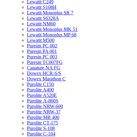
Lewatit С249
Lewatit S108H
Lewatit Monoplus SR 7
Lewatit S6328A
Lewatit NM60
Lewatit Monoplus MK 51
Lewatit Monoplus MP 68
Lewatit М500
Puresin PC 002
Puresin PA 001
Puresin PC 003
Puresin TC007FG
Canature NA FG
Dowex HCR-S/S
Dowex Marathon C
Purolite C150
Purolite A400
Purolite A520E
Purolite А-860S
Purolite NRW-600
Purolite NRW-37
Purolite MB 400
Purolite CT-175
Purolite S-108
Purolite C-104