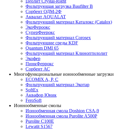
Цеолит Crystal-Right
Фильтрующая загрузка Baufilter B
Сорбент ОДМ-2Ф
Аквалат AQUALAT
Фильтрующий материал Каталокс (Catalox)
ЭкоФероокс
СуперФеерокс
Фильтрующий материал Corosex
Фильтрующие среды KDF
Quantum DMI 65
Фильтрующий материал Клиноптилолит
Экофер
ПинкФеррокс
Сорбент АС
Многофункциональные ионнообменные загрузки
ECOMIX A, P, C
Фильтрующий материал Экотар
SoftEx
Аквафор Юник
FeroSoft
Ионнообменные смолы
Ионообменная смола Doshion CSA-9
Ионообменная смола Purolite A500P
Purolite C100E
Lewatit S1567