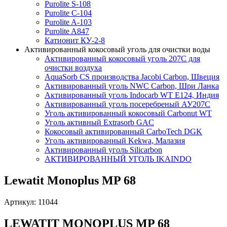
Purolite S-108
Purolite C-104
Purolite A-103
Purolite A847
Катионит КУ-2-8
Активированный кокосовый уголь для очистки воды
Активированный кокосовый уголь 207C для
очистки воздуха
AquaSorb CS производства Jacobi Carbon, Швеция
Активированный уголь NWC Carbon, Шри Ланка
Активированный уголь Indocarb WT E124, Индия
Активированный уголь посеребреный АУ207С
Уголь активированный кокосовый Carbonut WT
Уголь активный Extrasorb GAС
Кокосовый активированный CarboTech DGK
Уголь активированный Kekwa, Малазия
Активированный уголь Silicarbon
АКТИВИРОВАННЫЙ УГОЛЬ IKAINDO
Lewatit Monoplus MP 68
Артикул: 11044
LEWATIT MONOPLUS MP 68