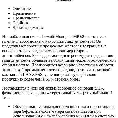
Описание
Применение
Преимущества
Свойства
Доп.информация
Ионообменная смола Lewatit Monoplus MP 68 относится к
группе слабоосновных макропористых анионитов. Он
представляет собой непрозрачные желтоватые гранулы, в
основе которых содержится сополимер стирол-
дивинилбензол. Благодаря монодисперсному распределению
гранул анионит обладает высокой химической и осмотической
стабильностью. Производится всемирно известной в области
химической промышленности и водоподготовки, немецкой
компанией LANXESS, успешно реализующей свою
продукцию более чем в 50-и странах мира.
Поставляется в ионной форме свободное основание/Сl-,
функциональная группа – теритичный/четвертичный амин I
типа.
Обессоливание воды для промышленного производства
пара (эффективность материала повышается при
использовании с Lewatit MonoРlus M500 или в системах