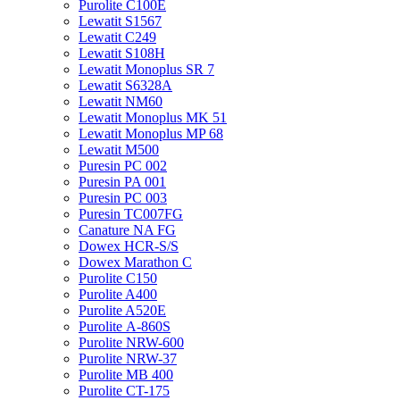
Purolite C100E
Lewatit S1567
Lewatit С249
Lewatit S108H
Lewatit Monoplus SR 7
Lewatit S6328A
Lewatit NM60
Lewatit Monoplus MK 51
Lewatit Monoplus MP 68
Lewatit М500
Puresin PC 002
Puresin PA 001
Puresin PC 003
Puresin TC007FG
Canature NA FG
Dowex HCR-S/S
Dowex Marathon C
Purolite C150
Purolite A400
Purolite A520E
Purolite А-860S
Purolite NRW-600
Purolite NRW-37
Purolite MB 400
Purolite CT-175