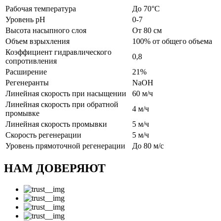
Рабочая температура
До 70°С
Уровень рН
0-7
Высота насыпного слоя
От 80 см
Объем взрыхления
100% от общего объема
Коэффициент гидравлического
0,8
сопротивления
Расширение
21%
Регенеранты
NaOH
Линейная скорость при насыщении
60 м/ч
Линейная скорость при обратной
4 м/ч
промывке
Линейная скорость промывки
5 м/ч
Скорость регенерации
5 м/ч
Уровень прямоточной регенерации
До 80 м/с
НАМ ДОВЕРЯЮТ