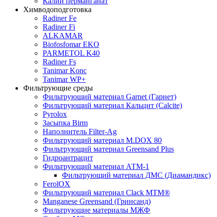
Калий перманганат
Химводоподготовка
Radiner Fe
Radiner Fi
ALKAMAR
Biofosfomar EKO
PARMETOL K40
Radiner Fs
Tanimar Konc
Tanimar WP+
Фильтрующие среды
Фильтрующий материал Garnet (Гарнет)
Фильтрующий материал Кальцит (Calcite)
Pyrolox
Засыпка Birm
Наполнитель Filter-Ag
Фильтрующий материал M.DOX 80
Фильтрующий материал Greensand Plus
Гидроантрацит
Фильтрующий материал АТМ-1
Фильтрующий материал ДМС (Диамандикс)
FerolOX
Фильтрующий материал Clack MTM®
Manganese Greensand (Гринсанд)
Фильтрующие материалы МЖФ