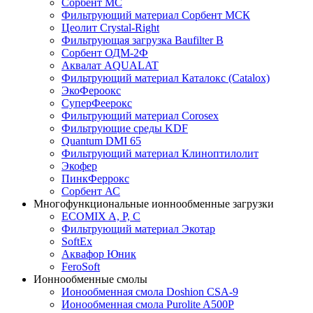
Сорбент МС
Фильтрующий материал Сорбент МСК
Цеолит Crystal-Right
Фильтрующая загрузка Baufilter B
Сорбент ОДМ-2Ф
Аквалат AQUALAT
Фильтрующий материал Каталокс (Catalox)
ЭкоФероокс
СуперФеерокс
Фильтрующий материал Corosex
Фильтрующие среды KDF
Quantum DMI 65
Фильтрующий материал Клиноптилолит
Экофер
ПинкФеррокс
Сорбент АС
Многофункциональные ионнообменные загрузки
ECOMIX A, P, C
Фильтрующий материал Экотар
SoftEx
Аквафор Юник
FeroSoft
Ионнообменные смолы
Ионообменная смола Doshion CSA-9
Ионообменная смола Purolite A500P