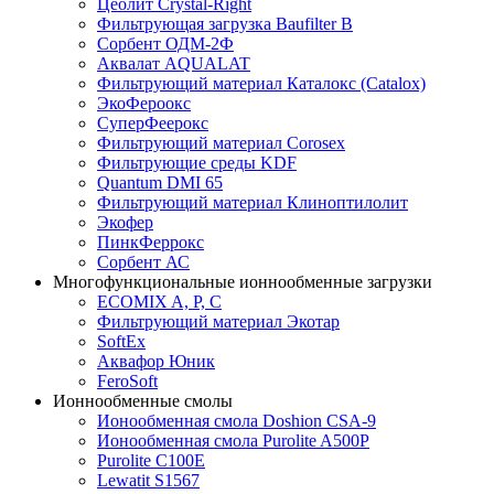
Цеолит Crystal-Right
Фильтрующая загрузка Baufilter B
Сорбент ОДМ-2Ф
Аквалат AQUALAT
Фильтрующий материал Каталокс (Catalox)
ЭкоФероокс
СуперФеерокс
Фильтрующий материал Corosex
Фильтрующие среды KDF
Quantum DMI 65
Фильтрующий материал Клиноптилолит
Экофер
ПинкФеррокс
Сорбент АС
Многофункциональные ионнообменные загрузки
ECOMIX A, P, C
Фильтрующий материал Экотар
SoftEx
Аквафор Юник
FeroSoft
Ионнообменные смолы
Ионообменная смола Doshion CSA-9
Ионообменная смола Purolite A500P
Purolite C100E
Lewatit S1567