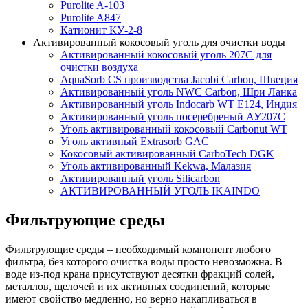
Purolite A-103
Purolite A847
Катионит КУ-2-8
Активированный кокосовый уголь для очистки воды
Активированный кокосовый уголь 207C для
очистки воздуха
AquaSorb CS производства Jacobi Carbon, Швеция
Активированный уголь NWC Carbon, Шри Ланка
Активированный уголь Indocarb WT E124, Индия
Активированный уголь посеребреный АУ207С
Уголь активированный кокосовый Carbonut WT
Уголь активный Extrasorb GAС
Кокосовый активированный CarboTech DGK
Уголь активированный Kekwa, Малазия
Активированный уголь Silicarbon
АКТИВИРОВАННЫЙ УГОЛЬ IKAINDO
Фильтрующие среды
Фильтрующие среды – необходимый компонент любого
фильтра, без которого очистка воды просто невозможна.
В
воде из-под крана присутствуют десятки фракций солей,
металлов, щелочей и их активных соединений, которые
имеют свойство медленно, но верно накапливаться в