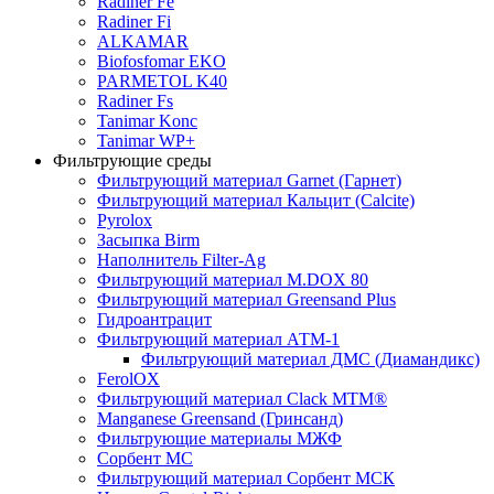
Radiner Fe
Radiner Fi
ALKAMAR
Biofosfomar EKO
PARMETOL K40
Radiner Fs
Tanimar Konc
Tanimar WP+
Фильтрующие среды
Фильтрующий материал Garnet (Гарнет)
Фильтрующий материал Кальцит (Calcite)
Pyrolox
Засыпка Birm
Наполнитель Filter-Ag
Фильтрующий материал M.DOX 80
Фильтрующий материал Greensand Plus
Гидроантрацит
Фильтрующий материал АТМ-1
Фильтрующий материал ДМС (Диамандикс)
FerolOX
Фильтрующий материал Clack MTM®
Manganese Greensand (Гринсанд)
Фильтрующие материалы МЖФ
Сорбент МС
Фильтрующий материал Сорбент МСК