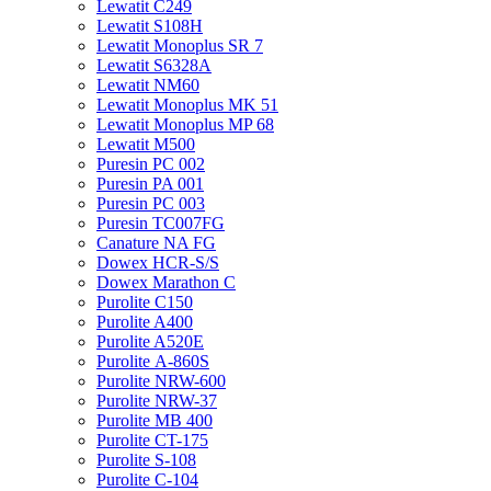
Lewatit С249
Lewatit S108H
Lewatit Monoplus SR 7
Lewatit S6328A
Lewatit NM60
Lewatit Monoplus MK 51
Lewatit Monoplus MP 68
Lewatit М500
Puresin PC 002
Puresin PA 001
Puresin PC 003
Puresin TC007FG
Canature NA FG
Dowex HCR-S/S
Dowex Marathon C
Purolite C150
Purolite A400
Purolite A520E
Purolite А-860S
Purolite NRW-600
Purolite NRW-37
Purolite MB 400
Purolite CT-175
Purolite S-108
Purolite C-104